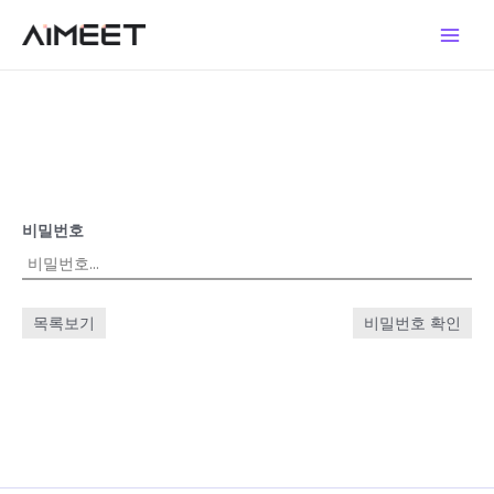
콘
Main
텐
Men
츠
로
건
너
뛰
기
비밀번호
목록보기
비밀번호 확인