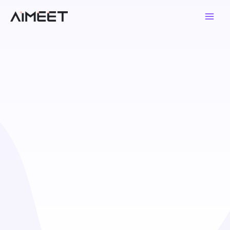
콘
Main
텐
Men
츠
로
건
너
뛰
기