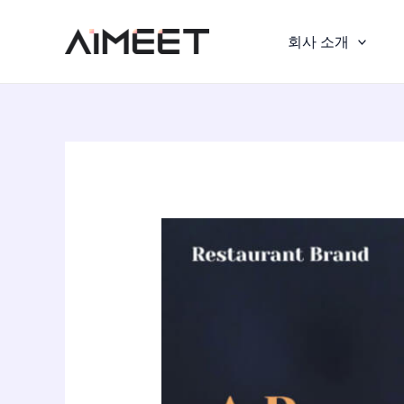
콘
포
텐
스
회사 소개
츠
트
로
탐
건
색
너
뛰
기