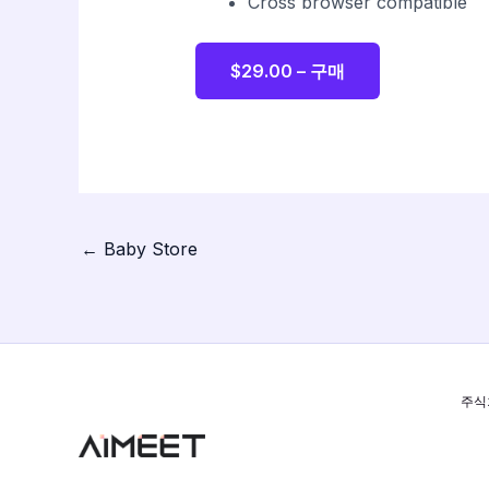
Cross browser compatible
$29.00 – 구매
←
Baby Store
주식