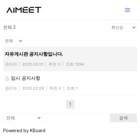
콘
Main
텐
Men
츠
로
전체 2
건
너
뛰
기
자유게시판 공지사항입니다.
관리자
|
2025.02.01
|
추천 0
|
조회 1294
임시 공지사항
관리자
|
2025.02.09
|
추천 0
|
조회 1
1
검색
Powered by KBoard