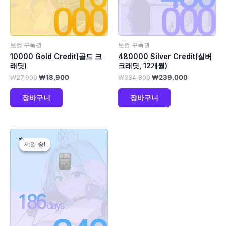
보컬 구독권
보컬 구독권
10000 Gold Credit(골드 크
480000 Silver Credit(실버
래딧)
크래딧, 12개월)
₩
27,900
₩
18,900
₩
334,800
₩
239,000
장바구니
장바구니
원
현
래
재
세일 중!
세일 중!
가
가
격:
격:
₩167,400.
₩139,000.