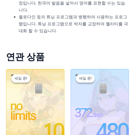
정입니다. 한국어 발음을 넣어서 영어를 표현할 수는 있습
니다.
멜로다인 등의 튜닝 프로그램과 병행하여 사용하는 프로그
램입니다. 튜닝 프로그램으로 박자를 교정하여 퀄리티를 극
대화 할 수 있습니다.
연관 상품
원
현
원
현
래
재
래
재
세일 중!
세일 중!
세일 중!
세일 중!
가
가
가
가
격:
격:
격:
격:
₩27,900.
₩18,900.
₩334,800.
₩239,000.