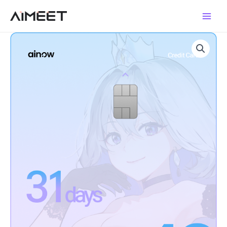
콘
Main
텐
Men
츠
40000
로
Silver
건
Credit(실
너
버
뛰
크
기
래
딧,
1
개
월)
수
량